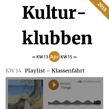
2015
Kultur­
klubben
Apr
« KW 13
KW 15 »
KW 14
Playlist – Klassenfahrt