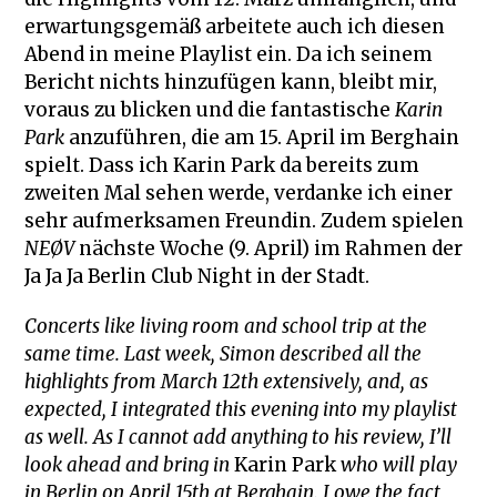
erwartungsgemäß arbeitete auch ich diesen
Abend in meine Playlist ein. Da ich seinem
Bericht nichts hinzufügen kann, bleibt mir,
voraus zu blicken und die fantastische
Karin
Park
anzuführen, die am 15. April im Berghain
spielt. Dass ich Karin Park da bereits zum
zweiten Mal sehen werde, verdanke ich einer
sehr aufmerksamen Freundin. Zudem spielen
NEØV
nächste Woche (9. April) im Rahmen der
Ja Ja Ja Berlin Club Night in der Stadt.
Concerts like living room and school trip at the
same time. Last week, Simon described all the
highlights from March 12th extensively, and, as
expected, I integrated this evening into my playlist
as well. As I cannot add anything to his review, I’ll
look ahead and bring in
Karin Park
who will play
in Berlin on April 15th at Berghain. I owe the fact