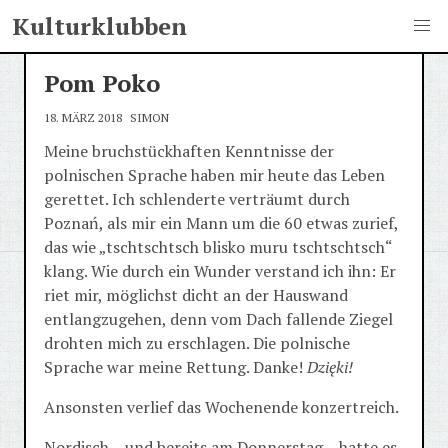
Kulturklubben
Pom Poko
18. MÄRZ 2018
SIMON
Meine bruchstückhaften Kenntnisse der
polnischen Sprache haben mir heute das Leben
gerettet. Ich schlenderte verträumt durch
Poznań, als mir ein Mann um die 60 etwas zurief,
das wie „tschtschtsch blisko muru tschtschtsch“
klang. Wie durch ein Wunder verstand ich ihn: Er
riet mir, möglichst dicht an der Hauswand
entlangzugehen, denn vom Dach fallende Ziegel
drohten mich zu erschlagen. Die polnische
Sprache war meine Rettung. Danke!
Dzięki!
Ansonsten verlief das Wochenende konzertreich.
Nordisch – und bereits am Donnerstag – hatte es