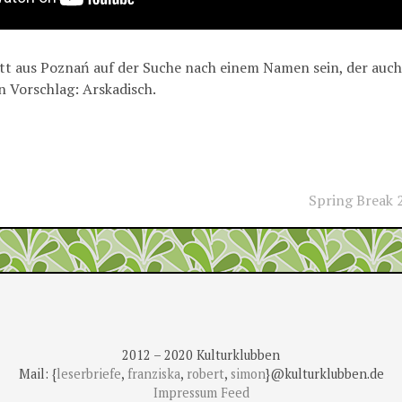
ett aus Poznań auf der Suche nach einem Namen sein, der auc
n Vorschlag: Arskadisch.
Spring Break 
2012 – 2020 Kulturklubben
Mail: {
leserbriefe
,
franziska
,
robert
,
simon
}@
kulturklubben.de
Impressum
Feed