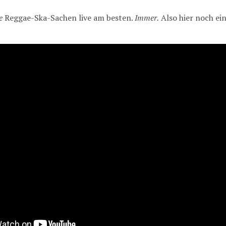
e
Reggae-Ska-Sachen live am besten.
Immer.
Also hier noch ein