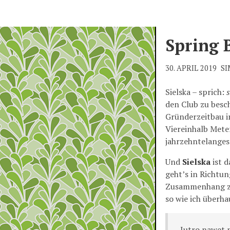
Spring B
30. APRIL 2019
S
Sielska – sprich:
den Club zu besc
Gründerzeitbau i
Viereinhalb Mete
jahrzehntelanges
Und
Sielska
ist d
geht’s in Richtun
Zusammenhang zur
so wie ich überha
Jutro nawet 