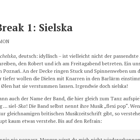
reak 1: Sielska
IMON
schelska
, deutsch: idyllisch – ist vielleicht nicht der passends
hreiben, den Robert und ich am Freitagabend betreten. Ein un
n Poznań. An der Decke ringen Stuck und Spinnenweben um di
r tiefer wollen die Dielen mit Knarren in den Barlärm einsti
 Ølen hat sie verstummen lassen. Irgendwie doch sielska!
ann auch der Name der Band, die hier gleich zum Tanz aufspiel
g … siel-
Ska
! Die Band selbst nennt ihre Musik „flexi pop“. We
 gleichnamigen britischen Musikzeitschrift gibt, so verstehe 
upt kaum etwas verstehe. Bis auf den Refrain:
mnie nie poznasz. Morgen wirst du mich nicht wiedererkennen