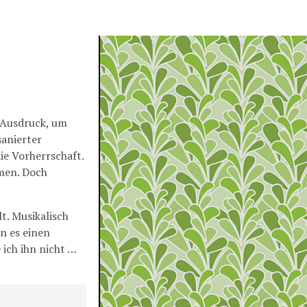
te Ausdruck, um
sanierter
e Vorherrschaft.
mmen. Doch
t. Musikalisch
nn es einen
ich ihn nicht …
.