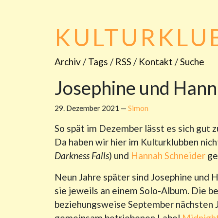
KULTURKLU
Archiv
/
Tags
/
RSS
/
Kontakt
/
Suche
Josephine und Han
29. Dezember 2021
—
Simon
So spät im Dezember lässt es sich gut z
Da haben wir hier im Kulturklubben nic
Darkness Falls
) und
Hannah Schneider
ge
Neun Jahre später sind Josephine und H
sie jeweils an einem Solo-Album. Die be
beziehungsweise September nächsten J
gemeinsam betriebenen Label
Midnigh