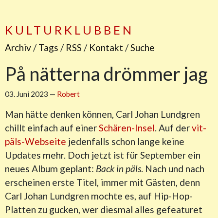
KULTURKLUBBEN
Archiv
/
Tags
/
RSS
/
Kontakt
/
Suche
På n​ä​tterna dr​ö​mmer jag
03. Juni 2023
—
Robert
Man hätte denken können, Carl Johan Lundgren
chillt einfach auf einer
Schären-Insel
. Auf der
vit-
päls-Webseite
jedenfalls schon lange keine
Updates mehr. Doch jetzt ist für September ein
neues Album geplant:
Back in päls
. Nach und nach
erscheinen erste Titel, immer mit Gästen, denn
Carl Johan Lundgren mochte es, auf Hip-Hop-
Platten zu gucken, wer diesmal alles gefeaturet